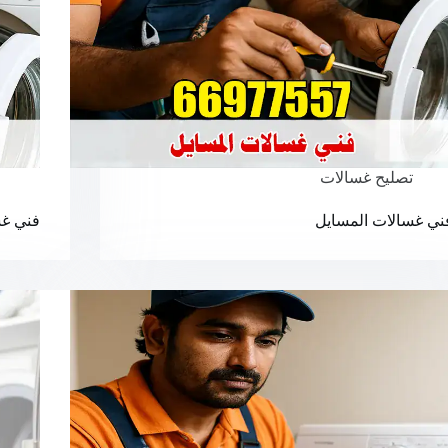
تصليح غسالات
ني غسالات المسايل
فني غس