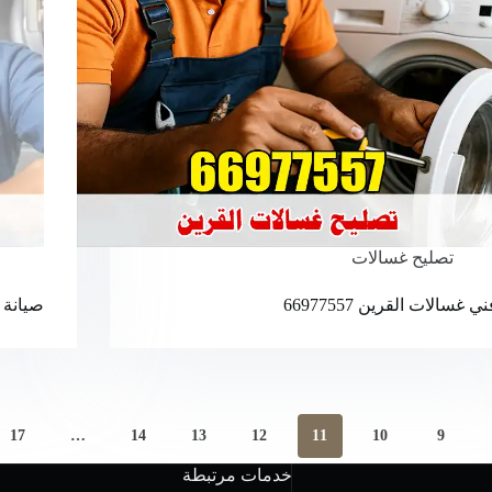
تصليح غسالات
ني غسالات القرين 66977557
صيانة 
17
…
14
13
12
11
10
9
خدمات مرتبطة