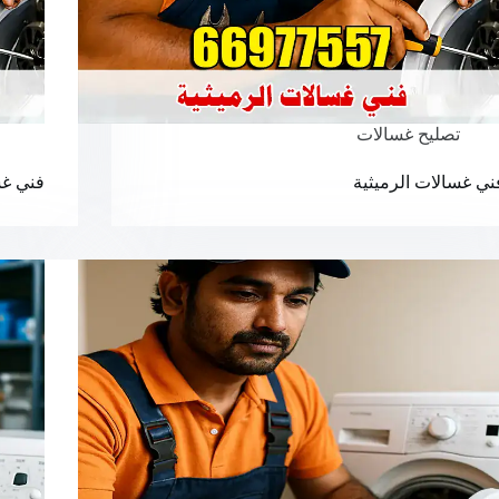
تصليح غسالات
ني غسالات الرميثية
فني غس