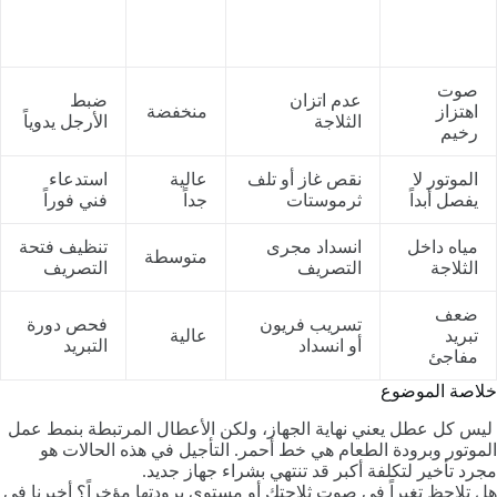
التشخيص
درجة
الإجراء
العرض
المبدئي
الخطورة
المطلوب
صوت
عدم اتزان
ضبط
اهتزاز
منخفضة
الثلاجة
الأرجل يدوياً
رخيم
الموتور لا
نقص غاز أو تلف
عالية
استدعاء
يفصل أبداً
ثرموستات
جداً
فني فوراً
مياه داخل
انسداد مجرى
تنظيف فتحة
متوسطة
الثلاجة
التصريف
التصريف
ضعف
تسريب فريون
فحص دورة
تبريد
عالية
أو انسداد
التبريد
مفاجئ
خلاصة الموضوع
ليس كل عطل يعني نهاية الجهاز، ولكن الأعطال المرتبطة بنمط عمل
الموتور وبرودة الطعام هي خط أحمر. التأجيل في هذه الحالات هو
مجرد تأخير لتكلفة أكبر قد تنتهي بشراء جهاز جديد.
هل تلاحظ تغيراً في صوت ثلاجتك أو مستوى برودتها مؤخراً؟ أخبرنا في