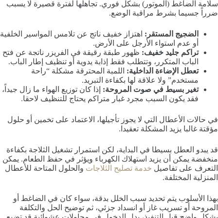
سلامة الضاغط (الموتور) بشكل فوري. تجاهلها لفترة قصيرة لا يسبب
ضرراً جسيما بشرط مراقبة الوضع.
الضجيج المستقر:
اهتزاز خفيف ناتج عن تلامس المواسير الخلفية
أو عدم استواء الأرجل على الأرض.
تراكم جليد خفيف:
ظهور طبقة رقيقة في الفريزر ناتجة عن فتح
الباب المتكرر، وتتطلب فقط إذابة يدوية أو تنظيف إطار الباب.
تعطل الإضاءة الداخلية:
اللمبة المحترقة مشكلة “راحة
مستخدم” ولا علاقة لها بكفاءة التبريد.
تغير بسيط في صوت المروحة:
إذا كان توزيع الهواء ما زال جيداً،
فقد يكون السبب مجرد غبار متراكم يحتاج للتنظيف لاحقا.
في حالات الأعطال التي لا يجوز تأجيلها، الاعتماد على تخمين أو حلول
مؤقتة غالبا يزيد المشكلة تعقيدا.
قد يبدو العطل بسيطا في البداية، لكن استمرار تشغيل الثلاجة بكفاءة
منخفضة يمكن أن يزيد استهلاك الكهرباء ويؤثر في حفظ الطعام. يمكن
التعرف على تفاصيل
خدمة تصليح الثلاجات
والحلول المتاحة للأعطال
المنزلية المختلفة.
بهذا الأسلوب يتم تحديد سبب الخلل بدقة، سواء كان في الضاغط أو
المروحة أو تسريب غاز أو انسداد جزئي، ثم توضيح الحل والتكلفة
بشكل واضح قبل التنفيذ، بدل الدخول في محاولات عشوائية قد تضيع