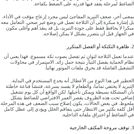
الضاغط لمرحلة يفقد فيها قدرته على الضغط بكفاءة.
بمعنى آخر، ضعف التبريد المفاجئ ليس مجرد إزعاج مؤقت في الأداء،
بل إشارة مبكرة إلى أن الثلاجة تعمل في وضع غير صحي. التعامل معه
مبكرا لا يحافظ فقط على جودة التبريد، بل قد ينقذ أهم وأغلى مكون
في الجهاز قبل أن يتضرر بشكل لا يمكن إصلاحه.
2. ظاهرة التكتكة أو الفصل المتكرر
عندما تعمل الثلاجة لثوانٍ ثم تفصل بصوت تكة مسموع، فهذا يعني أن
نظام الحماية يفصل التيار نتيجة حمل زائد. الاستمرار في محاولات
التشغيل الفاشلة قد يحرق ملفات الموتور نهائياً.
الخطير في هذا النوع من الأعطال أنه يخدع المستخدم في البداية.
التبريد لا يختفي تماما، والطعام لا يفسد بسرعة، فتنشأ قناعة خاطئة
بأن المشكلة بسيطة ويمكن تأجيلها. لكن الواقع أن كل يوم تشغيل
إضافي تحت هذه الظروف يقصر العمر الافتراضي للضاغط بشكل
ملحوظ. في بعض الحالات، يكون إصلاح سبب الضعف في هذه المرحلة
أقل كلفة بكثير من الانتظار حتى يتفاقم الخلل ويؤدي إلى عطل كامل
في الضاغط أو احتراق ملفاته الداخلية.
3. توقف مروحة المكثف الخارجية