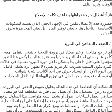
الوقت وتزيد التلف.
ثانياً: أعطال حرجة تجاهلها يضاعف تكلفة الإصلاح
خطورة هذه الأعطال تكمن في الإجهاد الخفي الذي تسببه للمكونات
الأساسية. التأجيل هنا لا يعني توفير المال، بل يعني المخاطرة بحرق
الموتور.
1. الضعف المفاجئ في التبريد
أي تراجع مفاجئ أو غير معتاد في برودة الثلاجة لا ينبغي التعامل معه
كأمر عابر، حتى لو عاد التبريد جزئيا بعد فترة. غالبا ما يكون هذا التغير
مؤشرا على خلل داخلي بدأ يتشكل داخل دورة التبريد نفسها. في حالات
كثيرة يكون السبب تسريب غاز تبريد بطيء لا يظهر أثره بشكل كامل
من اليوم الأول، أو انسداد جزئي في أحد الأنابيب نتيجة شوائب
أو ترسبات قديمة، وأحيانا خلل في توزيع الهواء البارد داخل الحجرات.
المشكلة أن الضاغط في هذه الحالة يحاول تعويض النقص في البرودة
بزيادة زمن التشغيل. بدل أن يعمل على فترات متقطعة كما هو معتاد،
يبدأ في العمل لساعات أطول أو بشكل شبه متواصل. هذا السلوك يرفع
درجة حرارة الضاغط تدريجيا، ويضع ضغطا إضافيا على أجزائه الداخلية
مثل ملفات المحرك والصمامات. ومع تكرار هذا النمط يوما بعد يوم،
يبدأ التآكل الداخلي بشكل بطيء وغير مرئي للمستخدم، إلى أن يصل