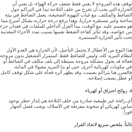
توقف هذه المروحة لا يعني فقط ضعف حركة الهواء، بل يعني أن
الحرارة التي يجب أن تخرج من خلف الثلاجة تبدأ في التراكم حول
الضاغط والمكثف. مع غياب التهوية الصحيحة، يعمل الضاغط في بيئة
ساخنة وغير مستقرة حراريا، وهذا يرفع درجة حرارته بشكل أسرع مما
هو مصمم عليه. مع الوقت، يبدأ العزل الداخلي للملفات في فقدان جزء
من خواصه، وقد تتأثر كفاءة الضغط نفسها بسبب تمدد الأجزاء المعدنية
تحت تأثير الحرارة المستمرة.
هذا النوع من الأعطال لا يحتمل التأجيل، لأن الحرارة هي العدو الأول
لنظام التبريد كله، وليس للضاغط فقط. استمرار التشغيل بدون مروحة
فعالة قد يحول مشكلة مروحة بسيطة إلى تلف مكلف في الضاغط أو
في مكونات كهربائية أخرى. حتى لو بدا التبريد مقبولا في البداية،
فالضرر هنا يتراكم بصمت، وقد يظهر أثره فجأة على شكل توقف كامل
أو عطل يصعب إصلاحه.
4. روائح احتراق أو كهرباء
أي رائحة غير طبيعية صادرة من خلف الثلاجة هي إنذار خطر بوجود
تماس كهربائي أو سخونة مفرطة في الأسلاك، ويجب فصل الجهاز
فوراً.
ثالثاً: ملخص سريع لاتخاذ القرار